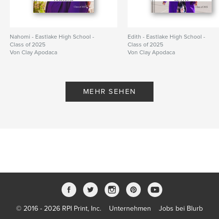
Nahomi - Eastlake High School -
Edith - Eastlake High School -
Class of 2025
Class of 2025
Von Clay Apodaca
Von Clay Apodaca
MEHR SEHEN
© 2016 - 2026 RPI Print, Inc.
Unternehmen
Jobs bei Blurb