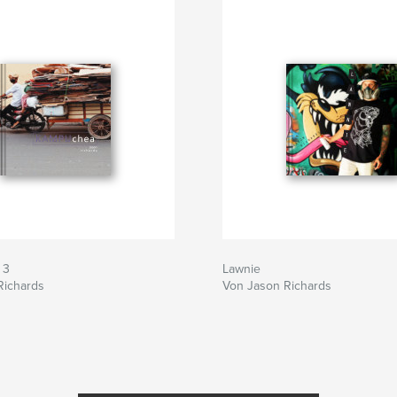
 3
Lawnie
Richards
Von Jason Richards