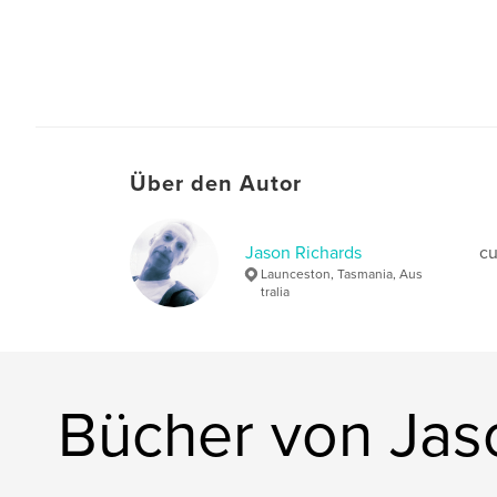
Über den Autor
Jason Richards
cu
Launceston, Tasmania, Aus
tralia
Bücher von Jas