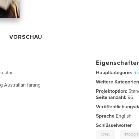
VORSCHAU
Eigenschaften
o plan.
Hauptkategorie:
Re
Weitere Kategorie
 Australian farang
Projektoption:
Stan
Seitenanzahl:
96
Veröffentlichungsd
Sprache
English
Schlüsselwörter
,
Street
Photogra