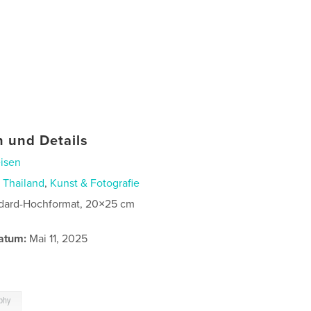
 und Details
isen
n
Thailand
,
Kunst & Fotografie
dard-Hochformat, 20×25 cm
atum:
Mai 11, 2025
phy