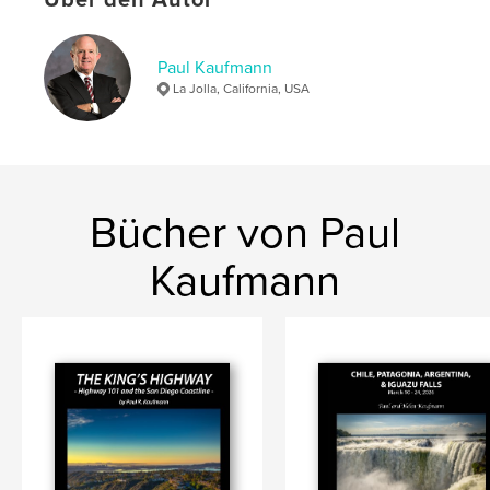
,
,
,
photography
travel
Vietnam
Paul Kaufmann
Cambodia
La Jolla, California, USA
Bücher von Paul
Kaufmann