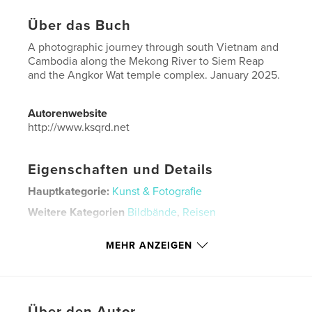
Über das Buch
A photographic journey through south Vietnam and
Cambodia along the Mekong River to Siem Reap
and the Angkor Wat temple complex. January 2025.
Autorenwebsite
http://www.ksqrd.net
Eigenschaften und Details
Hauptkategorie:
Kunst & Fotografie
Weitere Kategorien
Bildbände
,
Reisen
Projektoption:
Querformat groß, 33×28 cm
MEHR ANZEIGEN
Seitenanzahl:
102
Veröffentlichungsdatum:
Feb. 16, 2025
Sprache
English
Schlüsselwörter
Über den Autor