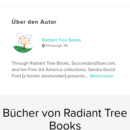
Projektoption:
13×20 cm
Seitenanzahl:
24
ISBN
Softcover: 9798347487554
Über den Autor
Veröffentlichungsdatum:
Jan. 15, 2025
Sprache
English
Radiant Tree Books
Pittsburgh, PA
Schlüsselwörter
,
,
,
,
seasons
celebration
rebirth
solstice
Through Radiant Tree Books, SucceedandSoar.com,
change
and her Fine Art America collections, Sandra Gould
Ford [a former steelworker] presents...
Weiterlesen
Bücher von Radiant Tree
Books