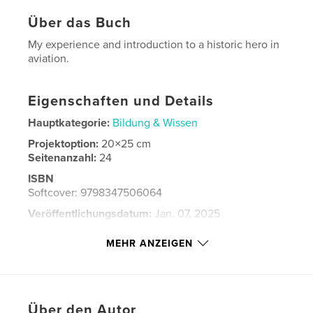
Über das Buch
My experience and introduction to a historic hero in
aviation.
Eigenschaften und Details
Hauptkategorie:
Bildung & Wissen
Projektoption:
20×25 cm
Seitenanzahl:
24
ISBN
Softcover: 9798347506064
Veröffentlichungsdatum:
Jan. 07, 2025
Sprache
English
MEHR ANZEIGEN
Schlüsselwörter
,
,
Airplanes
Bessie Coleman
Aviation
Über den Autor