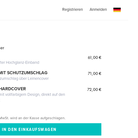
Registrieren
Anmelden
her
61,00 €
erter Hochglanz-Einband
MIT SCHUTZUMSCHLAG
71,00 €
tzumschlag über Leinencover
 HARDCOVER
72,00 €
it vollfarbigem Design, direkt auf den
t
MwSt. wird an der Kasse aufgeschlagen.