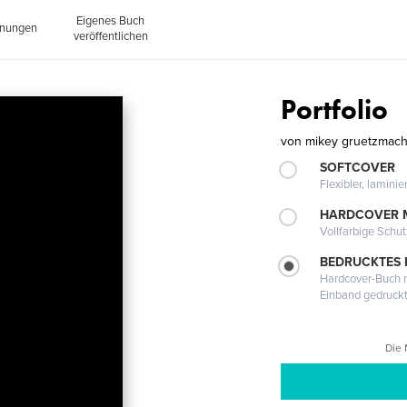
Eigenes Buch
inungen
veröffentlichen
Portfolio
von
mikey gruetzmac
SOFTCOVER
Flexibler, lamini
HARDCOVER 
Vollfarbige Schu
BEDRUCKTES
Hardcover-Buch m
Einband gedruck
Die 