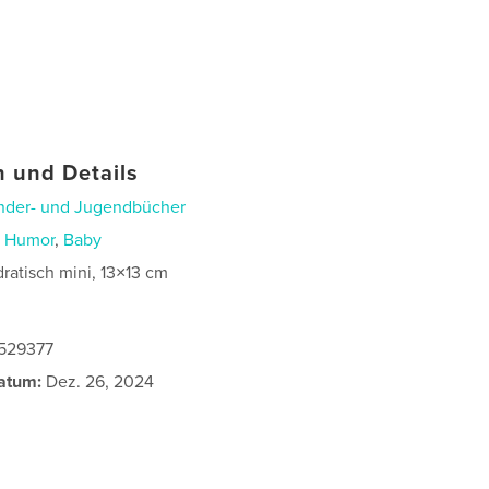
 und Details
nder- und Jugendbücher
n
Humor
,
Baby
ratisch mini, 13×13 cm
7529377
atum:
Dez. 26, 2024