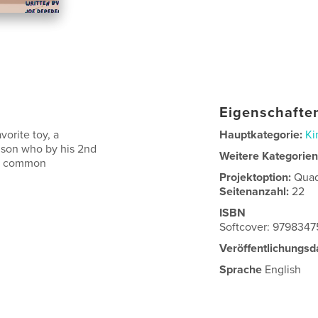
Eigenschaften
vorite toy, a
Hauptkategorie:
Ki
s son who by his 2nd
Weitere Kategorie
is common
Projektoption:
Quad
Seitenanzahl:
22
ISBN
Softcover: 979834
Veröffentlichungsd
Sprache
English