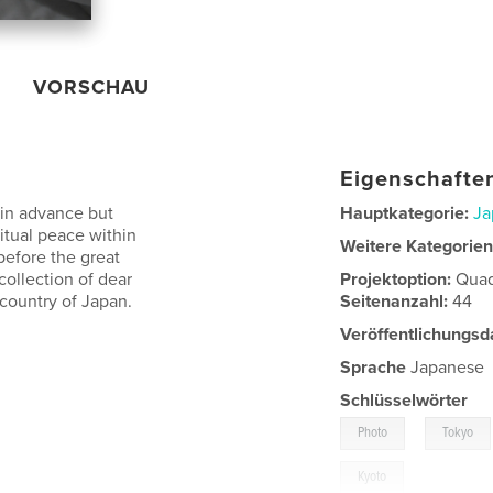
VORSCHAU
Eigenschaften
s in advance but
Hauptkategorie:
Ja
itual peace within
Weitere Kategorie
before the great
collection of dear
Projektoption:
Quad
country of Japan.
Seitenanzahl:
44
Veröffentlichungsd
Sprache
Japanese
Schlüsselwörter
,
Photo
Tokyo
Kyoto