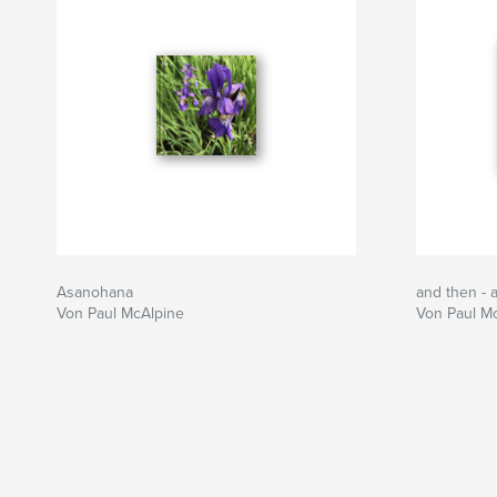
Asanohana
and then - a
Von Paul McAlpine
Von Paul M