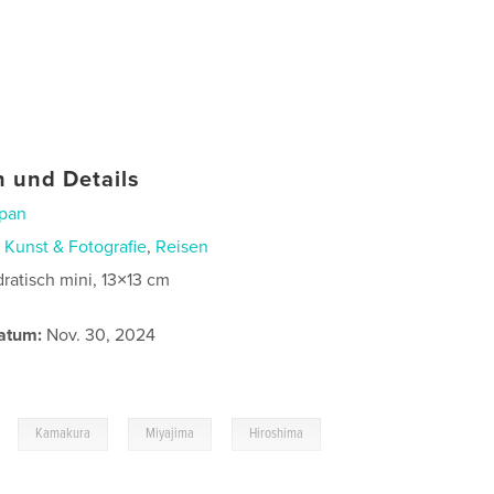
 und Details
pan
n
Kunst & Fotografie
,
Reisen
ratisch mini, 13×13 cm
atum:
Nov. 30, 2024
,
,
,
,
Kamakura
Miyajima
Hiroshima