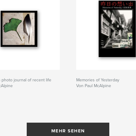
 photo journal of recent life
Memories of Yesterday
cAlpine
Von Paul McAlpine
MEHR SEHEN