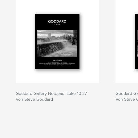
Goddard Gallery Notepad: Luke 10:27
Goddard Gal
Von Steve Goddard
Von Steve 