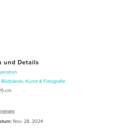
 und Details
spiration
n
Bildbände
,
Kunst & Fotografie
25 cm
7618989
atum:
Nov. 28, 2024