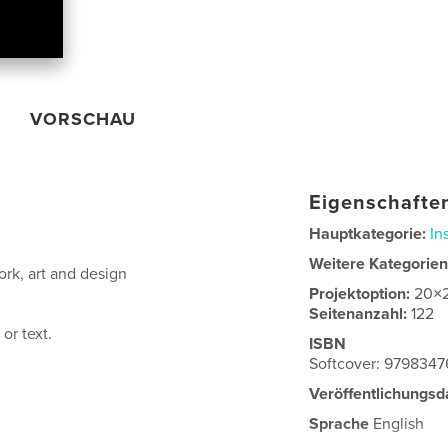
VORSCHAU
Eigenschaften
Hauptkategorie:
In
Weitere Kategorie
work, art and design
Projektoption:
20×
Seitenanzahl:
122
or text.
ISBN
Softcover: 979834
Veröffentlichungsd
Sprache
English