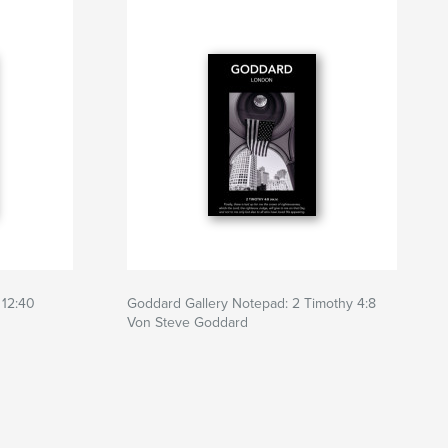
 12:40
Goddard Gallery Notepad: 2 Timothy 4:8
Von Steve Goddard