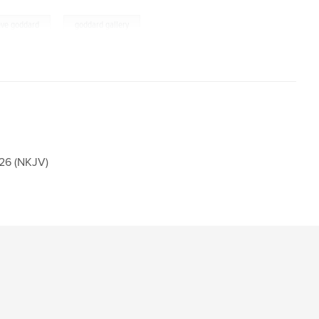
,
eve goddard
goddard gallery
26 (NKJV)