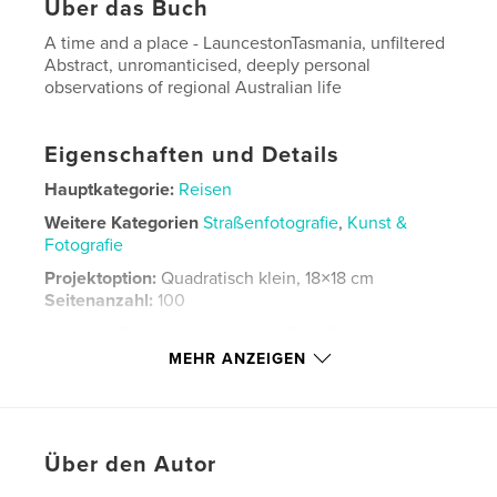
Über das Buch
A time and a place - LauncestonTasmania, unfiltered
Abstract, unromanticised, deeply personal
observations of regional Australian life
Eigenschaften und Details
Hauptkategorie:
Reisen
Weitere Kategorien
Straßenfotografie
,
Kunst &
Fotografie
Projektoption:
Quadratisch klein, 18×18 cm
Seitenanzahl:
100
Veröffentlichungsdatum:
Nov. 17, 2024
MEHR ANZEIGEN
Sprache
English
Schlüsselwörter
,
Street Tasmania
Photography
Über den Autor