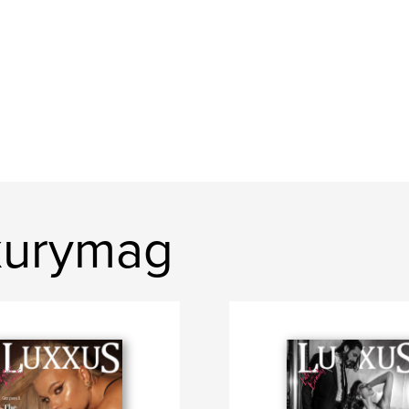
xurymag