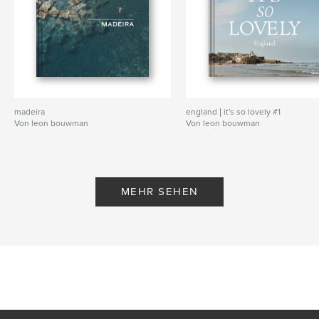
madeira
england | it's so lovely #1
Von leon bouwman
Von leon bouwman
MEHR SEHEN