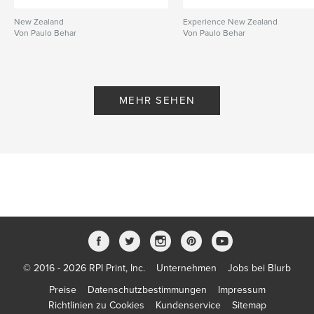
New Zealand
Experience New Zealand
Von Paulo Behar
Von Paulo Behar
MEHR SEHEN
© 2016 - 2026 RPI Print, Inc.
Unternehmen
Jobs bei Blurb
Preise
Datenschutzbestimmungen
Impressum
Richtlinien zu Cookies
Kundenservice
Sitemap