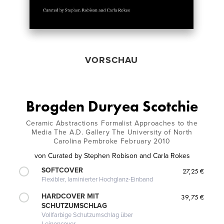
VORSCHAU
Brogden Duryea Scotchie
Ceramic Abstractions Formalist Approaches to the
Media The A.D. Gallery The University of North
Carolina Pembroke February 2010
von
Curated by Stephen Robison and Carla Rokes
SOFTCOVER
27,25 €
Flexibler, laminierter Hochglanz-Einband
HARDCOVER MIT
39,75 €
SCHUTZUMSCHLAG
Vollfarbige Schutzumschlag über
Leinencover