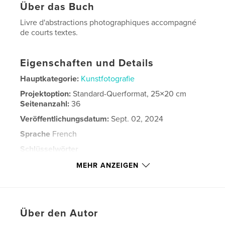
Über das Buch
Livre d'abstractions photographiques accompagné
de courts textes.
Eigenschaften und Details
Hauptkategorie:
Kunstfotografie
Projektoption:
Standard-Querformat, 25×20 cm
Seitenanzahl:
36
Veröffentlichungsdatum:
Sept. 02, 2024
Sprache
French
Schlüsselwörter
,
,
,
Québec
poésie
abstractions
MEHR ANZEIGEN
Photographie
Über den Autor