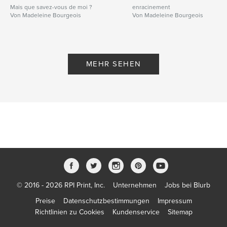
Mais que savez-vous de moi ?
enracinement
Von Madeleine Bourgeois
Von Madeleine Bourgeois
MEHR SEHEN
© 2016 - 2026 RPI Print, Inc.
Unternehmen
Jobs bei Blurb
Preise
Datenschutzbestimmungen
Impressum
Richtlinien zu Cookies
Kundenservice
Sitemap