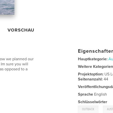
VORSCHAU
Eigenschaften
how we planned our
Hauptkategorie:
Au
 Im sure you will
Weitere Kategorie
r as opposed to a
Projektoption:
US L
Seitenanzahl:
44
Veröffentlichungsd
Sprache
English
Schlüsselwörter
,
OUTBACK
AUS