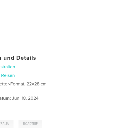
 und Details
stralien
n
Reisen
etter-Format, 22×28 cm
atum:
Juni 18, 2024
,
TRALIA
ROADTRIP