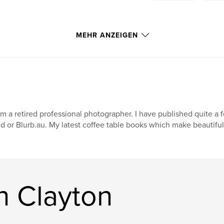
MEHR ANZEIGEN
am a retired professional photographer. I have published quite a f
d or Blurb.au. My latest coffee table books which make beautiful g
n Clayton