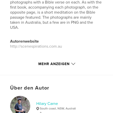
photographs with a Bible verse on each. As with the
first book, accompanying each photograph, on the
opposite page, is a short meditation on the Bible
passage featured. The photographs are mainly
taken in Australia, but a few are in PNG and the
USA.
Autorenwebsite
http://scenespirations.com.au
Eigenschaften und Details
MEHR ANZEIGEN
Hauptkategorie:
Bildbände
Weitere Kategorien
Religion & Spiritualität
,
Kunst &
Fotografie
Über den Autor
Projektoption:
Standard-Querformat, 25×20 cm
Seitenanzahl:
108
ISBN
Hilary Carne
Softcover: 9798331191436
South coast, NSW, Australi
a