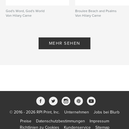
God's Word, God's World
Broulee Beach and Psalms
Von Hilary Carne
Von Hilary Carne
MEHR SEHEN
© 2016 - 2026 RPI Print, Inc.
Unternehmen
Jobs bei Blurb
Preise
Datenschutzbestimmungen
Impressum
Richtlinien zu Cookies
Kundenservice
Sitemap