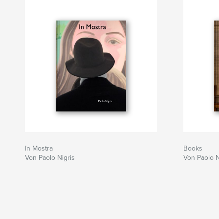
In Mostra
Books
Von Paolo Nigris
Von Paolo N