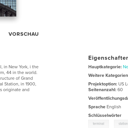
VORSCHAU
Eigenschaften
, in New York, i the
Hauptkategorie:
Ne
rm, 44 in the world.
Weitere Kategorie
tructure of Grand
l Station, in 1900,
Projektoption:
US L
ns originate and
Seitenanzahl:
60
Veröffentlichungsd
Sprache
English
Schlüsselwörter
,
terminal
station