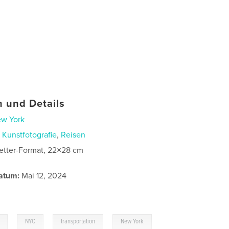
 und Details
w York
n
Kunstfotografie
,
Reisen
etter-Format, 22×28 cm
atum:
Mai 12, 2024
,
,
,
NYC
transportation
New York