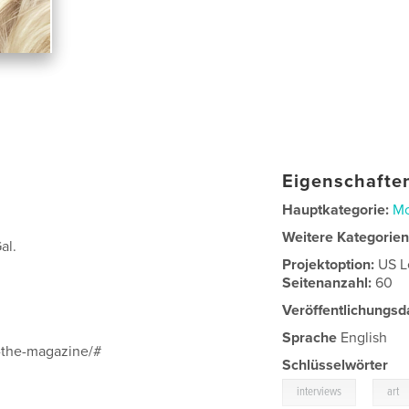
Eigenschaften
Hauptkategorie:
M
Weitere Kategorie
al.
Projektoption:
US L
Seitenanzahl:
60
Veröffentlichungsd
Sprache
English
-the-magazine/#
Schlüsselwörter
,
interviews
art