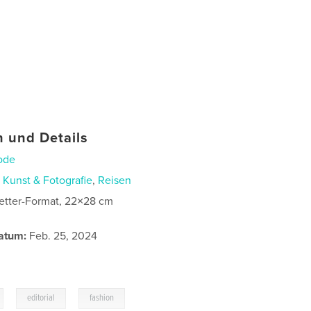
 und Details
ode
n
Kunst & Fotografie
,
Reisen
etter-Format, 22×28 cm
atum:
Feb. 25, 2024
,
,
editorial
fashion