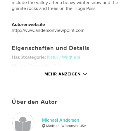
include the valley after a heavy winter snow and the
granite rocks and trees on the Tioga Pass.
Autorenwebsite
http://www.andersonviewpoint.com
Eigenschaften und Details
Hauptkategorie:
Natur / Wildtiere
Weitere Kategorien
Reisen
MEHR ANZEIGEN
Projektoption:
Standard-Querformat, 25×20 cm
Seitenanzahl:
26
Veröffentlichungsdatum:
Feb. 05, 2024
Sprache
English
Über den Autor
Schlüsselwörter
,
,
Photographs
National Park
Yosemite
Michael Anderson
Madison, Wisconsin, USA