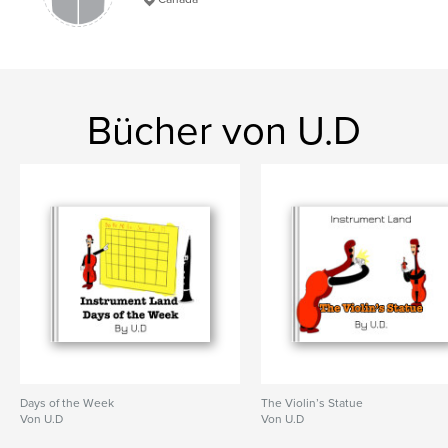
Bücher von U.D
Days of the Week
The Violin’s Statue
Von U.D
Von U.D