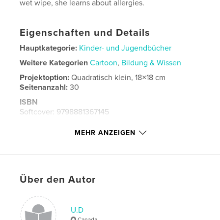
wet wipe, she learns about allergies.
Eigenschaften und Details
Hauptkategorie:
Kinder- und Jugendbücher
Weitere Kategorien
Cartoon
,
Bildung & Wissen
Projektoption:
Quadratisch klein, 18×18 cm
Seitenanzahl:
30
ISBN
Softcover: 9798881367145
Veröffentlichungsdatum:
Jan. 27, 2024
MEHR ANZEIGEN
Sprache
English
Schlüsselwörter
,
,
allergy awareness
allergy
instrumentland
Über den Autor
U.D
Canada