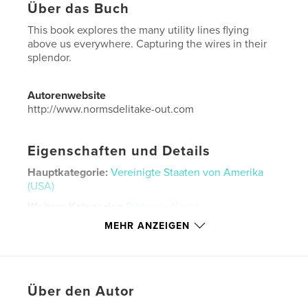
Über das Buch
This book explores the many utility lines flying
above us everywhere. Capturing the wires in their
splendor.
Autorenwebsite
http://www.normsdelitake-out.com
Eigenschaften und Details
Hauptkategorie:
Vereinigte Staaten von Amerika
(USA)
Weitere Kategorien
Bildende Kunst
MEHR ANZEIGEN
Projektoption:
Quadratisch groß, 30×30 cm
Seitenanzahl:
112
Veröffentlichungsdatum:
Jan. 26, 2024
Sprache
English
Über den Autor
Schlüsselwörter