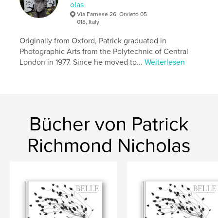
,
old masters
nude in the landscape
olas
Via Farnese 26, Orvieto 05
018, Italy
Originally from Oxford, Patrick graduated in
Photographic Arts from the Polytechnic of Central
London in 1977. Since he moved to...
Weiterlesen
Bücher von Patrick
Richmond Nicholas