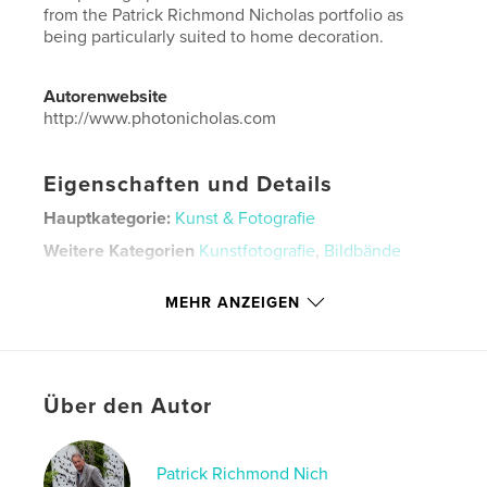
from the Patrick Richmond Nicholas portfolio as
being particularly suited to home decoration.
Autorenwebsite
http://www.photonicholas.com
Eigenschaften und Details
Hauptkategorie:
Kunst & Fotografie
Weitere Kategorien
Kunstfotografie
,
Bildbände
Projektoption:
Querformat groß, 33×28 cm
MEHR ANZEIGEN
Seitenanzahl:
60
ISBN
Bedrucktes Hardcover: 9798210731814
Veröffentlichungsdatum:
Nov. 06, 2023
Über den Autor
Sprache
English
Schlüsselwörter
Patrick Richmond Nich