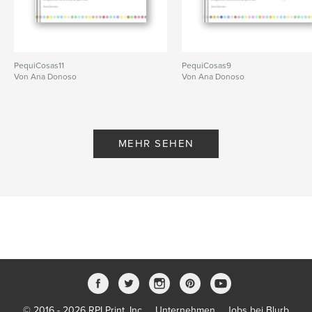
PequiCosas11
PequiCosas9
Von Ana Donoso
Von Ana Donoso
MEHR SEHEN
© 2016 - 2026 RPI Print, Inc.
Unternehmen
Jobs bei Blurb