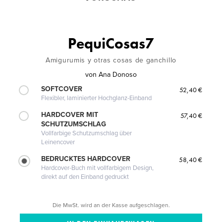
PequiCosas7
Amigurumis y otras cosas de ganchillo
von
Ana Donoso
SOFTCOVER
52,40 €
Flexibler, laminierter Hochglanz-Einband
HARDCOVER MIT
57,40 €
SCHUTZUMSCHLAG
Vollfarbige Schutzumschlag über
Leinencover
BEDRUCKTES HARDCOVER
58,40 €
Hardcover-Buch mit vollfarbigem Design,
direkt auf den Einband gedruckt
Die MwSt. wird an der Kasse aufgeschlagen.