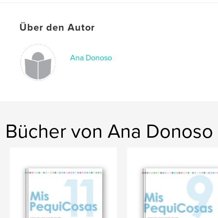
Veröffentlichungsdatum:
Juli 10, 2023
Sprache
Spanish
Über den Autor
Schlüsselwörter
,
,
,
niño
bebe
crochet
amigurumi
Ana Donoso
Bücher von Ana Donoso