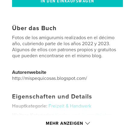
Über das Buch
Fotos de los amigurumis realizados en el décimo
año, cubriendo parte de los años 2022 y 2023.
Algunos de ellos con patrones propios y gratuitos
que pueden encontrarse en el mismo blog.
Autorenwebsite
http://mispequicosas.blogspot.com/
Eigenschaften und Details
Hauptkategorie:
Freizeit & Handwerk
Weitere Kategorien
Kinder- und Jugendbücher
MEHR ANZEIGEN
Projektoption:
Standard-Querformat, 25×20 cm
Seitenanzahl:
86