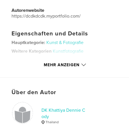
Autorenwebsite
https://dcdkdcdk.myportfolio.com/
Eigenschaften und Details
Hauptkategorie:
Kunst & Fotografie
Weitere Kategorien
Kunstfotografie
Projektoption:
Standard-Querformat, 25×20 cm
MEHR ANZEIGEN
Seitenanzahl:
96
Veröffentlichungsdatum:
Mai 13, 2023
Sprache
English
Schlüsselwörter
Über den Autor
,
,
,
Thailand
Bangkok
model
photography
DK Khattiya Dennie C
,
,
art
nudes
ody
Thailand