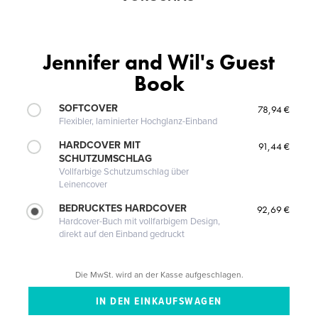
Jennifer and Wil's Guest
Book
SOFTCOVER
78,94 €
Flexibler, laminierter Hochglanz-Einband
HARDCOVER MIT
91,44 €
SCHUTZUMSCHLAG
Vollfarbige Schutzumschlag über
Leinencover
BEDRUCKTES HARDCOVER
92,69 €
Hardcover-Buch mit vollfarbigem Design,
direkt auf den Einband gedruckt
Die MwSt. wird an der Kasse aufgeschlagen.