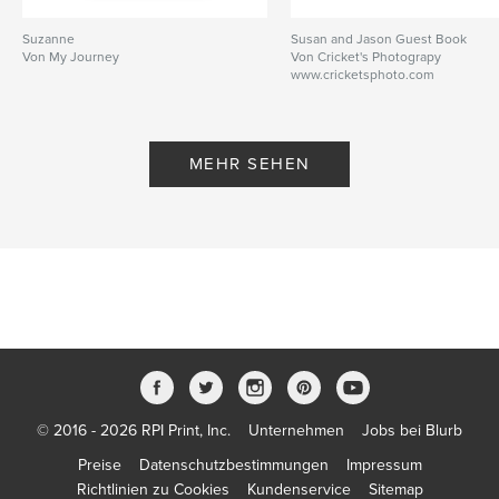
Suzanne
Susan and Jason Guest Book
Von My Journey
Von Cricket's Photograpy
www.cricketsphoto.com
MEHR SEHEN
© 2016 - 2026 RPI Print, Inc.
Unternehmen
Jobs bei Blurb
Preise
Datenschutzbestimmungen
Impressum
Richtlinien zu Cookies
Kundenservice
Sitemap