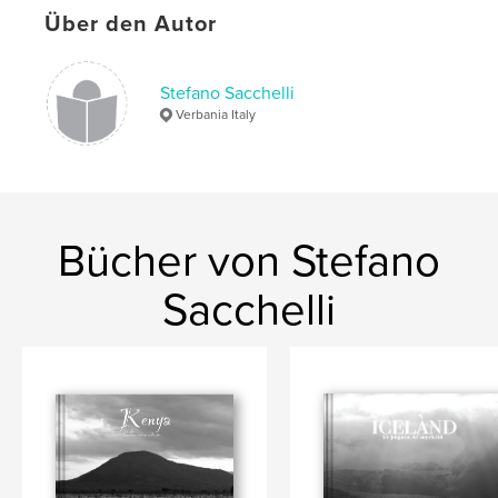
Über den Autor
Schlüsselwörter
,
,
,
geology
travel
autumn
Iceland
Stefano Sacchelli
Verbania Italy
Bücher von Stefano
Sacchelli