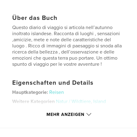
Über das Buch
Questo diario di viaggio si articola nell’autunno
inoltrato islandese. Racconta di luoghi , sensazioni
,amicizie, mete e note delle caratteristiche del
luogo . Ricco di immagini di paesaggio si snoda alla
ricerca della bellezza , dell’osservazione e delle
emozioni che questa terra puo portare. Un ottimo
spunto di viaggio per le vostre avventure !
Eigenschaften und Details
Hauptkategorie:
Reisen
Weitere Kategorien
Natur / Wildtiere
,
Island
Projektoption:
US Letter-Format, 22×28 cm
MEHR ANZEIGEN
Seitenanzahl:
100
Veröffentlichungsdatum:
Jan. 29, 2023
Sprache
Italian