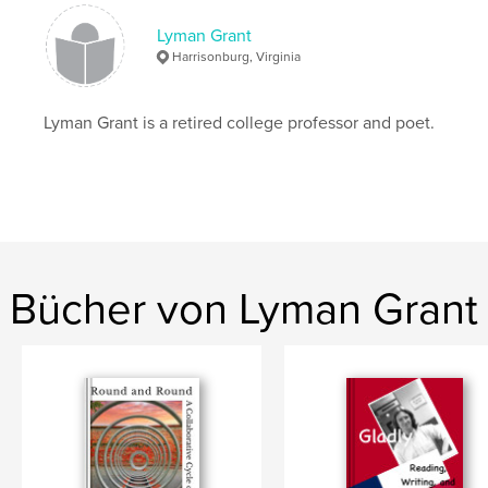
Schlüsselwörter
Lyman Grant
Harrisonburg, Virginia
,
,
,
poetry stoicism
love poetry
men's issues
poetry
Lyman Grant is a retired college professor and poet.
Bücher von Lyman Grant