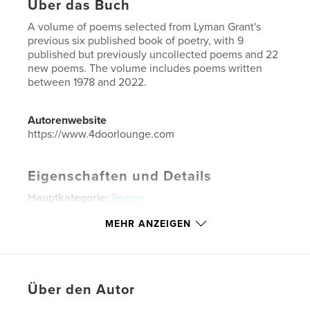
Über das Buch
A volume of poems selected from Lyman Grant's
previous six published book of poetry, with 9
published but previously uncollected poems and 22
new poems. The volume includes poems written
between 1978 and 2022.
Autorenwebsite
https://www.4doorlounge.com
Eigenschaften und Details
Hauptkategorie:
Poesie
Projektoption:
15×23 cm
MEHR ANZEIGEN
Seitenanzahl:
194
ISBN
Softcover: 9798987218044
Veröffentlichungsdatum:
Jan. 17, 2023
Über den Autor
Sprache
English