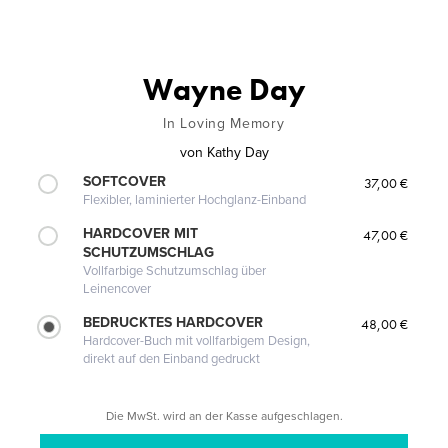
Wayne Day
In Loving Memory
von
Kathy Day
SOFTCOVER
37,00 €
Flexibler, laminierter Hochglanz-Einband
HARDCOVER MIT
47,00 €
SCHUTZUMSCHLAG
Vollfarbige Schutzumschlag über
Leinencover
BEDRUCKTES HARDCOVER
48,00 €
Hardcover-Buch mit vollfarbigem Design,
direkt auf den Einband gedruckt
Die MwSt. wird an der Kasse aufgeschlagen.