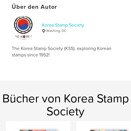
Schlüsselwörter
Über den Autor
,
,
,
,
philately
stamps
Korea
ROK
Korea Stamp Society
DPRK
Washing, DC
The Korea Stamp Society (KSS): exploring Korean
stamps since 1952!
Bücher von Korea Stamp
Society