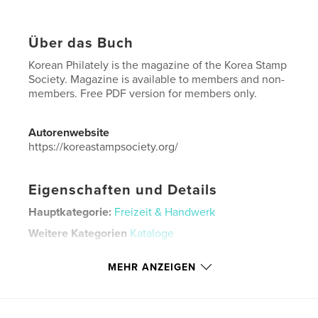
Über das Buch
Korean Philately is the magazine of the Korea Stamp
Society. Magazine is available to members and non-
members. Free PDF version for members only.
Autorenwebsite
https://koreastampsociety.org/
Eigenschaften und Details
Hauptkategorie:
Freizeit & Handwerk
Weitere Kategorien
Kataloge
Projektoption:
US Letter-Format, 22×28 cm
MEHR ANZEIGEN
Seitenanzahl:
76
Veröffentlichungsdatum:
Juli 22, 2022
Sprache
English