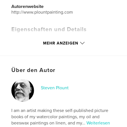
Autorenwebsite
http://www.plountpainting.com
Eigenschaften und Details
Hauptkategorie:
Kunst & Fotografie
MEHR ANZEIGEN
Weitere Kategorien
Bildende Kunst
Projektoption:
Standard-Querformat, 25×20 cm
Seitenanzahl:
60
ISBN
Über den Autor
Softcover: 9798210411105
Veröffentlichungsdatum:
Juni 09, 2022
Steven Plount
Sprache
English
Schlüsselwörter
,
painting
digital
I am an artist making these self-published picture
books of my watercolor paintings, my oil and
beeswax paintings on linen, and my...
Weiterlesen