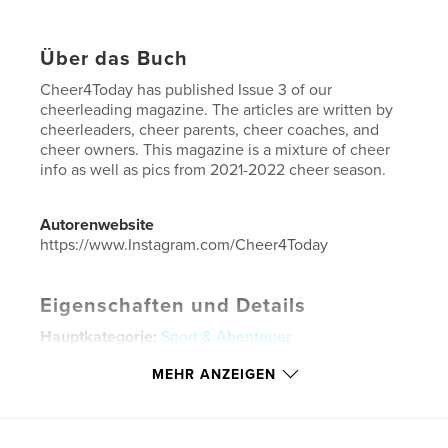
Über das Buch
Cheer4Today has published Issue 3 of our
cheerleading magazine. The articles are written by
cheerleaders, cheer parents, cheer coaches, and
cheer owners. This magazine is a mixture of cheer
info as well as pics from 2021-2022 cheer season.
Autorenwebsite
https://www.Instagram.com/Cheer4Today
Eigenschaften und Details
Hauptkategorie:
Sport & Abenteuer
Projektoption:
US Letter-Format, 22×28 cm
MEHR ANZEIGEN
Seitenanzahl:
44
Veröffentlichungsdatum:
Mai 24, 2022
Sprache
English