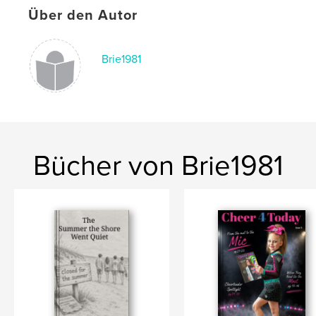
Über den Autor
Schlüsselwörter
,
,
,
,
dance
stunt
competition
allstar
Brie1981
cheer
Bücher von Brie1981