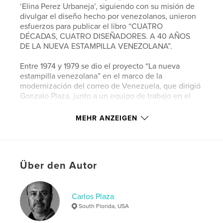
‘Elina Perez Urbaneja’, siguiendo con su misión de
divulgar el diseño hecho por venezolanos, unieron
esfuerzos para publicar el libro “CUATRO
DÉCADAS, CUATRO DISEÑADORES. A 40 AÑOS
DE LA NUEVA ESTAMPILLA VENEZOLANA”.
Entre 1974 y 1979 se dio el proyecto “La nueva
estampilla venezolana” en el marco de la
modernización del correo de Venezuela, que dirigió
Gonzalo Plaza, junto a un equipo de trabajo en el
que estaban los diseñadores Gerd Leufert, Nedo
Mion Ferrario, Álvaro Sotillo y Santiago Pol.
MEHR ANZEIGEN
El trabajo que le dio a los timbres fiscales de
Venezuela sentido representativo, fue reconocido
internacionalmente, al punto de ser premiado en la
Über den Autor
Exposición Mundial de Timbres Postales en 1978,
año en el que también se hizo una exposición de
los sellos en la Galería de Arte Nacional (GAN).
Carlos Plaza
----------------------------------------------
South Florida, USA