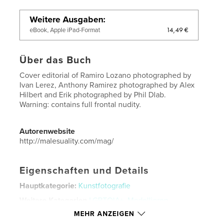
Weitere Ausgaben
14,49 €
eBook, Apple iPad-Format
Über das Buch
Cover editorial of Ramiro Lozano photographed by
Ivan Lerez, Anthony Ramirez photographed by Alex
Hilbert and Erik photographed by Phil Dlab.
Warning: contains full frontal nudity.
Autorenwebsite
http://malesuality.com/mag/
Eigenschaften und Details
Hauptkategorie:
Kunstfotografie
Weitere Kategorien
LGBTQIA+
,
Modellieren
MEHR ANZEIGEN
Projektoption:
US Letter-Format, 22×28 cm