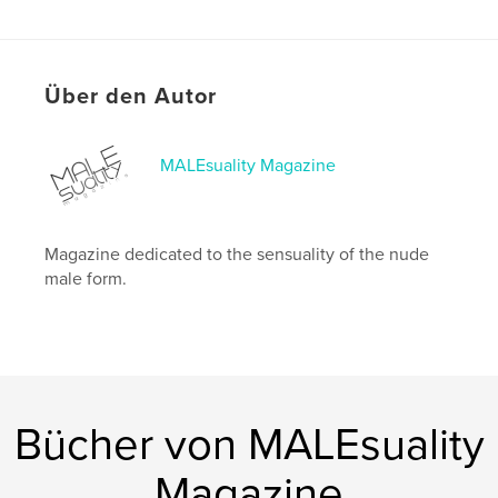
Seitenanzahl:
40
Veröffentlichungsdatum:
Apr. 05, 2022
Sprache
English
Über den Autor
Schlüsselwörter
,
,
,
full frontal
male nude
ramiro lozano
MALEsuality Magazine
nudity
Magazine dedicated to the sensuality of the nude
male form.
Bücher von MALEsuality
Magazine