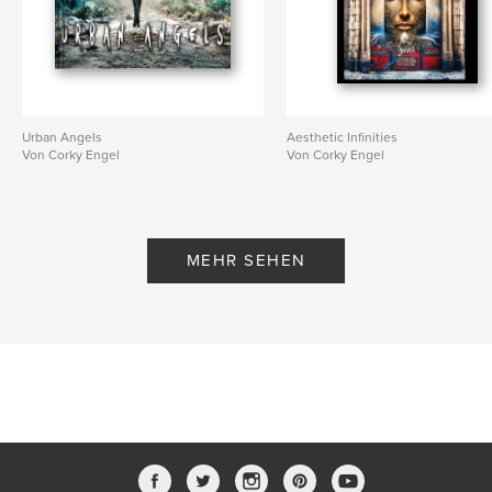
Urban Angels
Aesthetic Infinities
Von Corky Engel
Von Corky Engel
MEHR SEHEN