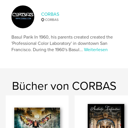
Projektoption:
Standard-Querformat, 25×20 cm
Seitenanzahl:
114
CORBAS
ISBN
CORBAS
Softcover: 9781006179303
Veröffentlichungsdatum:
Dez. 01, 2021
Basul Parik In 1960, his parents created created the
Sprache
English
'Professional Color Laboratory' in downtown San
Francisco. During the 1960's Basul...
Weiterlesen
Schlüsselwörter
,
,
,
,
SanFrancisco
flower
live
still
Homeless
Bücher von CORBAS