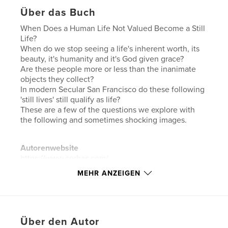
Über das Buch
When Does a Human Life Not Valued Become a Still
Life?
When do we stop seeing a life's inherent worth, its
beauty, it's humanity and it's God given grace?
Are these people more or less than the inanimate
objects they collect?
In modern Secular San Francisco do these following
'still lives' still qualify as life?
These are a few of the questions we explore with
the following and sometimes shocking images.
Autorenwebsite
https://www.corbas.com/
MEHR ANZEIGEN
Eigenschaften und Details
Hauptkategorie:
Kunstfotografie
Weitere Kategorien
Bildende Kunst
Über den Autor