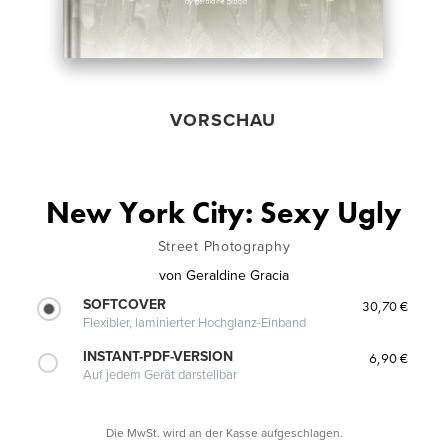
VORSCHAU
New York City: Sexy Ugly
Street Photography
von
Geraldine Gracia
SOFTCOVER
30,70 €
Flexibler, laminierter Hochglanz-Einband
INSTANT-PDF-VERSION
6,90 €
Auf jedem Gerät darstellbar
Die MwSt. wird an der Kasse aufgeschlagen.