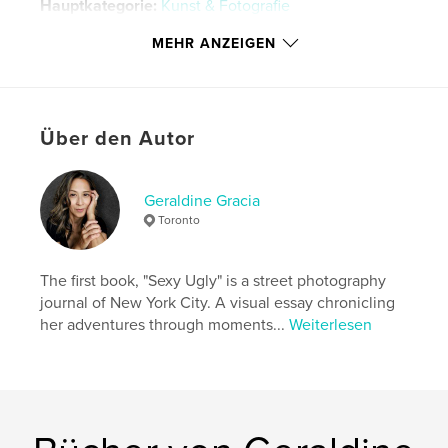
Hauptkategorie:
Kunst & Fotografie
Weitere Kategorien
New York
MEHR ANZEIGEN
Projektoption:
20×25 cm
Seitenanzahl:
152
ISBN
Softcover: 9781006494284
Über den Autor
Veröffentlichungsdatum:
Sept. 18, 2021
Sprache
English
Geraldine Gracia
Toronto
Schlüsselwörter
,
,
,
street photography
travel
NYC
The first book, "Sexy Ugly" is a street photography
new york city
journal of New York City. A visual essay chronicling
her adventures through moments...
Weiterlesen