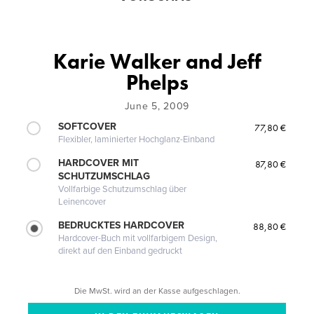
Karie Walker and Jeff
Phelps
June 5, 2009
SOFTCOVER
77,80 €
Flexibler, laminierter Hochglanz-Einband
HARDCOVER MIT
87,80 €
SCHUTZUMSCHLAG
Vollfarbige Schutzumschlag über
Leinencover
BEDRUCKTES HARDCOVER
88,80 €
Hardcover-Buch mit vollfarbigem Design,
direkt auf den Einband gedruckt
Die MwSt. wird an der Kasse aufgeschlagen.