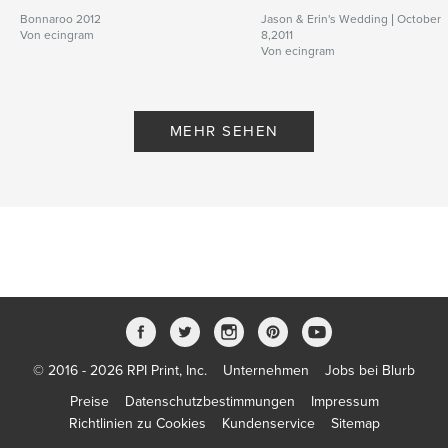
Bonnaroo 2012
Jason & Erin's Wedding | October
Von ecingram
8,2011
Von ecingram
MEHR SEHEN
© 2016 - 2026 RPI Print, Inc.
Unternehmen
Jobs bei Blurb
Preise
Datenschutzbestimmungen
Impressum
Richtlinien zu Cookies
Kundenservice
Sitemap