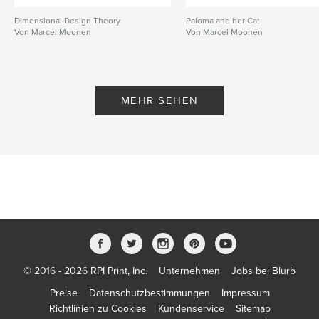
Dimensional Design Theory
Paloma and her Cat
Von Marcel Moonen
Von Marcel Moonen
MEHR SEHEN
© 2016 - 2026 RPI Print, Inc.
Unternehmen
Jobs bei Blurb
Preise
Datenschutzbestimmungen
Impressum
Richtlinien zu Cookies
Kundenservice
Sitemap