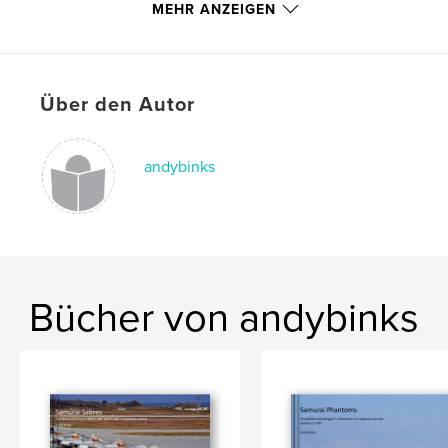
MEHR ANZEIGEN
Sprache
English
Schlüsselwörter
,
,
,
,
Aviation
Aircraft
Modelling
F-4
Über den Autor
,
Phantom
JASDF
andybinks
Bücher von andybinks