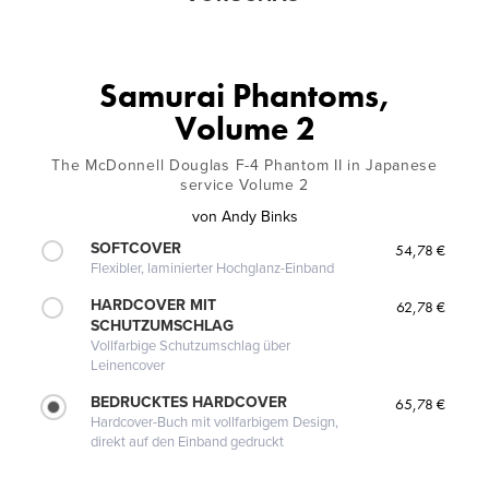
Samurai Phantoms,
Volume 2
The McDonnell Douglas F-4 Phantom II in Japanese
service Volume 2
von
Andy Binks
SOFTCOVER
54,78 €
Flexibler, laminierter Hochglanz-Einband
HARDCOVER MIT
62,78 €
SCHUTZUMSCHLAG
Vollfarbige Schutzumschlag über
Leinencover
BEDRUCKTES HARDCOVER
65,78 €
Hardcover-Buch mit vollfarbigem Design,
direkt auf den Einband gedruckt