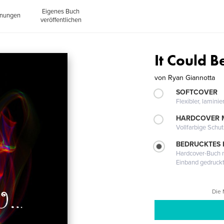
Eigenes Buch
inungen
veröffentlichen
It Could B
von
Ryan Giannotta
SOFTCOVER
Flexibler, lamini
HARDCOVER 
Vollfarbige Schu
BEDRUCKTES
Hardcover-Buch m
Einband gedruck
Die 