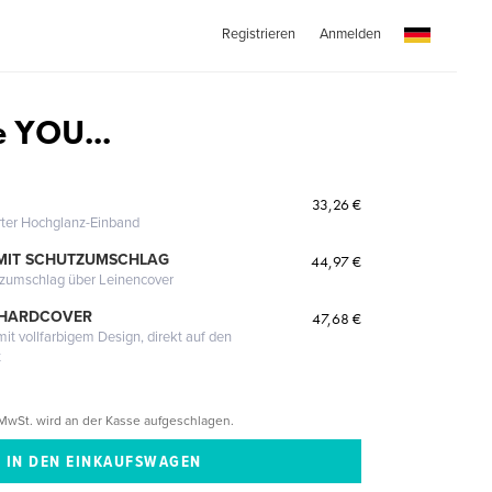
Registrieren
Anmelden
e YOU...
33,26 €
erter Hochglanz-Einband
MIT SCHUTZUMSCHLAG
44,97 €
tzumschlag über Leinencover
 HARDCOVER
47,68 €
it vollfarbigem Design, direkt auf den
t
MwSt. wird an der Kasse aufgeschlagen.