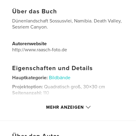
Über das Buch
Dünenlandschaft Sossusvlei, Namibia. Death Valley,
Sesriem Canyon.
Autorenwebsite
http://www.raasch-foto.de
Eigenschaften und Details
Hauptkategorie:
Bildbände
Projektoption:
Quadratisch groß, 30×30 cm
Seitenanzahl:
110
Veröffentlichungsdatum:
März 17, 2021
MEHR ANZEIGEN
Sprache
German
Schlüsselwörter
,
,
,
Namib-Wüste
Sossusvlei
Namibia