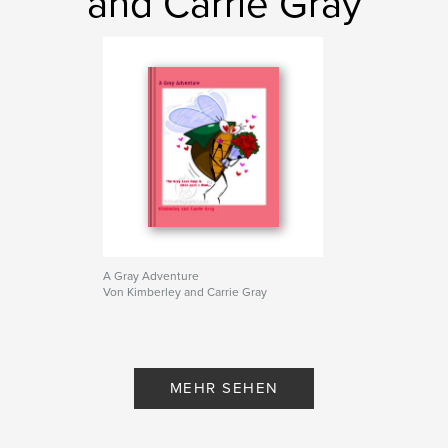
and Carrie Gray
A Gray Adventure
Von Kimberley and Carrie Gray
MEHR SEHEN