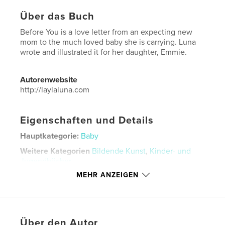
Über das Buch
Before You is a love letter from an expecting new
mom to the much loved baby she is carrying. Luna
wrote and illustrated it for her daughter, Emmie.
Autorenwebsite
http://laylaluna.com
Eigenschaften und Details
Hauptkategorie:
Baby
Weitere Kategorien
Bildende Kunst
,
Kinder- und
Jugendbücher
MEHR ANZEIGEN
Projektoption:
13×20 cm
Seitenanzahl:
24
ISBN
Softcover: 9781034144724
Über den Autor