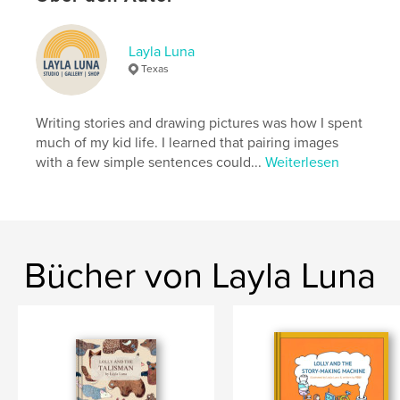
Veröffentlichungsdatum:
Dez. 22, 2020
Sprache
English
Layla Luna
Schlüsselwörter
Texas
,
,
animals
art
baby
Writing stories and drawing pictures was how I spent
much of my kid life. I learned that pairing images
with a few simple sentences could...
Weiterlesen
Bücher von Layla Luna