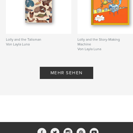
Lolly and the Talisman
Lolly and the Story-Making
Von Layla Luna
Machine
Von Layla Luna
MEHR SEHEN