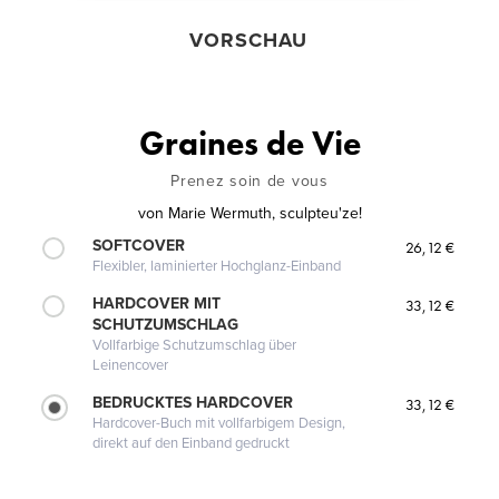
VORSCHAU
Graines de Vie
Prenez soin de vous
von
Marie Wermuth, sculpteu'ze!
SOFTCOVER
26,12 €
Flexibler, laminierter Hochglanz-Einband
HARDCOVER MIT
33,12 €
SCHUTZUMSCHLAG
Vollfarbige Schutzumschlag über
Leinencover
BEDRUCKTES HARDCOVER
33,12 €
Hardcover-Buch mit vollfarbigem Design,
direkt auf den Einband gedruckt