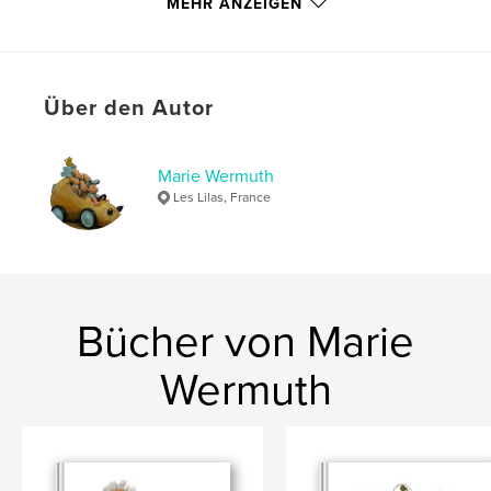
MEHR ANZEIGEN
Sprache
French
Schlüsselwörter
,
,
,
,
histoires
naîf
art singulier
sculpteur
Über den Autor
artiste
Marie Wermuth
Les Lilas, France
Bücher von Marie
Wermuth