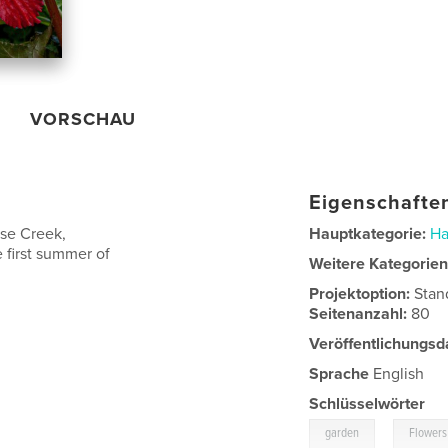
VORSCHAU
Eigenschaften
se Creek,
Hauptkategorie:
Ha
 first summer of
Weitere Kategorie
Projektoption:
Stan
Seitenanzahl:
80
Veröffentlichungsd
Sprache
English
Schlüsselwörter
,
garden
Flowers