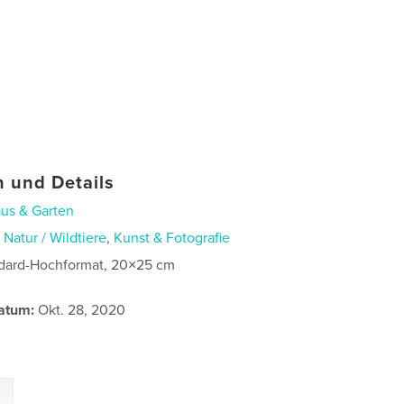
 und Details
us & Garten
n
Natur / Wildtiere
,
Kunst & Fotografie
dard-Hochformat, 20×25 cm
atum:
Okt. 28, 2020