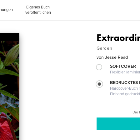
Eigenes Buch
inungen
veröffentlichen
Extraordi
Garden
von
Jesse Read
SOFTCOVER
Flexibler, lamini
BEDRUCKTES
Hardcover-Buch m
Einband gedruck
Die 