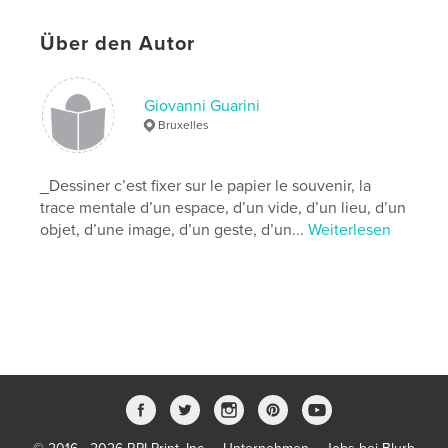
Veröffentlichungsdatum:
Okt. 14, 2020
Sprache
French
Über den Autor
Schlüsselwörter
,
,
,
catalogue
arts
drawings
dessins
Giovanni Guarini
Bruxelles
_Dessiner c’est fixer sur le papier le souvenir, la
trace mentale d’un espace, d’un vide, d’un lieu, d’un
objet, d’une image, d’un geste, d’un...
Weiterlesen