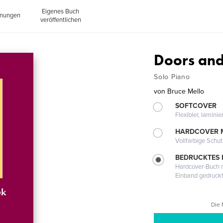
Eigenes Buch
inungen
veröffentlichen
Doors an
Solo Piano
von
Bruce Mello
SOFTCOVER
Flexibler, lamini
HARDCOVER 
Vollfarbige Schu
BEDRUCKTES
Hardcover-Buch m
Einband gedruck
Die 