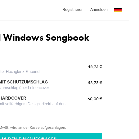
Registrieren
Anmelden
d Windows Songbook
46,25 €
erter Hochglanz-Einband
MIT SCHUTZUMSCHLAG
58,75 €
tzumschlag über Leinencover
 HARDCOVER
60,00 €
it vollfarbigem Design, direkt auf den
t
MwSt. wird an der Kasse aufgeschlagen.