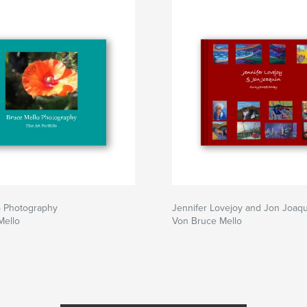
o Photography
Jennifer Lovejoy and Jon Joaqu
Mello
Von Bruce Mello