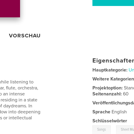
VORSCHAU
Eigenschaften
Hauptkategorie:
Un
Weitere Kategorie
ile listening to
r, flute, orchestra,
Projektoption:
Stan
to an intense
Seitenanzahl:
60
esiding in a state
Veröffentlichungsd
of daydreams. In
ndow into deepening
Sprache
English
 or intellectual
Schlüsselwörter
,
Songs
Sheet Mu