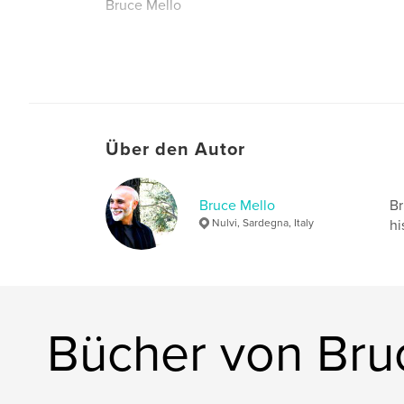
Bruce Mello
Autorenwebsite
http://www.brucemello.com
Über den Autor
Bruce Mello
Br
Nulvi, Sardegna, Italy
hi
Bücher von Bru