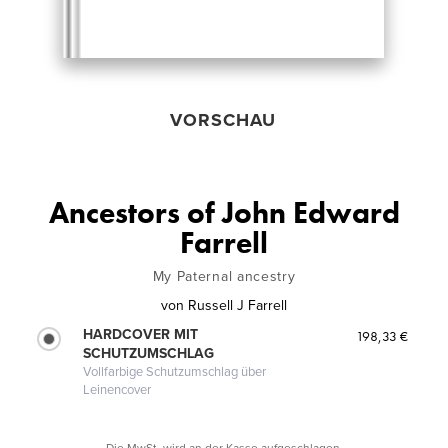
VORSCHAU
Ancestors of John Edward
Farrell
My Paternal ancestry
von
Russell J Farrell
HARDCOVER MIT
198,33 €
SCHUTZUMSCHLAG
Vollfarbige Schutzumschlag über
Leinencover
Die MwSt. wird an der Kasse aufgeschlagen.