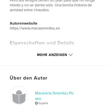
Pero sus amigos tienen un plan para que no tenga
miedo y no se sienta solo. Una bonita historia de
amistad entre chavales.
Autorenwebsite
https://www.macasmerdou.es
Eigenschaften und Details
Hauptkategorie:
Kinder- und Jugendbücher
MEHR ANZEIGEN
Weitere Kategorien
Märchen / Fabeln
,
Fantasy
Projektoption:
Standard-Querformat, 25×20 cm
Seitenanzahl:
20
Veröffentlichungsdatum:
Mai 13, 2020
Über den Autor
Sprache
Spanish
Schlüsselwörter
Macarena Smerdou Pic
azo
,
,
,
,
equipo
apoyo
amistad
aventuras
España
niños