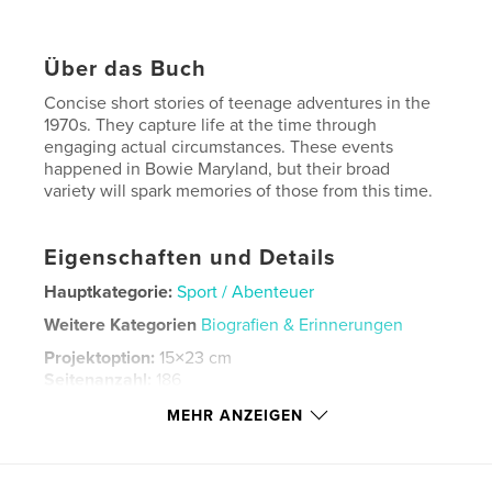
Über das Buch
Concise short stories of teenage adventures in the
1970s. They capture life at the time through
engaging actual circumstances. These events
happened in Bowie Maryland, but their broad
variety will spark memories of those from this time.
Eigenschaften und Details
Hauptkategorie:
Sport / Abenteuer
Weitere Kategorien
Biografien & Erinnerungen
Projektoption:
15×23 cm
Seitenanzahl:
186
ISBN
MEHR ANZEIGEN
Softcover: 9781714611386
Veröffentlichungsdatum:
März 28, 2020