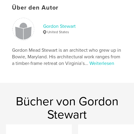
Sprache
English
Über den Autor
Schlüsselwörter
,
,
,
pranks
homecoming
Explorer
Gordon Stewart
,
High School
Bowie
United States
Gordon Mead Stewart is an architect who grew up in
Bowie, Maryland. His architectural work ranges from
a timber-frame retreat on Virginia’s...
Weiterlesen
Bücher von Gordon
Stewart